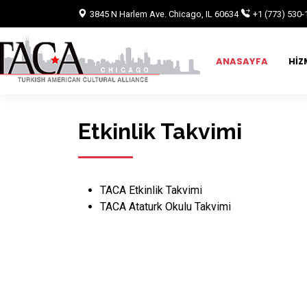
3845 N Harlem Ave. Chicago, IL 60634
+1 (773) 530-
ANASAYFA
HIZ
Etkinlik Takvimi
TACA Etkinlik
Takvimi
TACA Ataturk Okulu
Takvimi