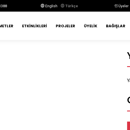
1388
English
Türkçe
Üyeler
METLER
ETKINLIKLERI
PROJELER
ÜYELIK
BAĞIŞLAR
Y