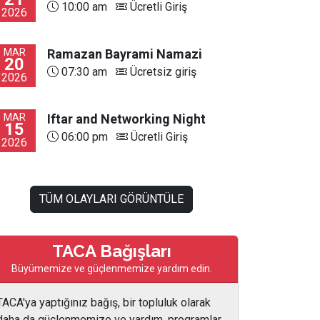
10:00 am
Ücretli Giriş
2026
MAR
Ramazan Bayrami Namazi
20
07:30 am
Ücretsiz giriş
2026
MAR
Iftar and Networking Night
15
06:00 pm
Ücretli Giriş
2026
TÜM OLAYLARI GÖRÜNTÜLE
TACA Bağışları
Büyümemize ve güçlenmemize yardım edin.
TACA'ya yaptığınız bağış, bir topluluk olarak
daha da güçlenmemize ve yardım, programlar,