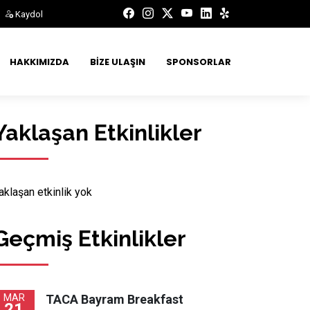
Kaydol
HAKKIMIZDA
BIZE ULAŞIN
SPONSORLAR
Yaklaşan Etkinlikler
aklaşan etkinlik yok
Geçmiş Etkinlikler
MAR
TACA Bayram Breakfast
21